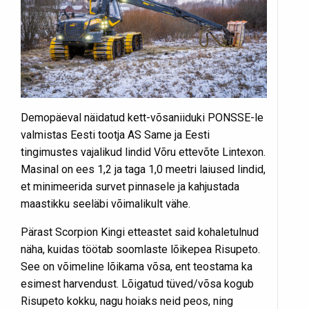
Demopäeval näidatud kett-võsaniiduki PONSSE-le
valmistas Eesti tootja AS Same ja Eesti
tingimustes vajalikud lindid Võru ettevõte Lintexon.
Masinal on ees 1,2 ja taga 1,0 meetri laiused lindid,
et minimeerida survet pinnasele ja kahjustada
maastikku seeläbi võimalikult vähe.
Pärast Scorpion Kingi etteastet said kohaletulnud
näha, kuidas töötab soomlaste lõikepea Risupeto.
See on võimeline lõikama võsa, ent teostama ka
esimest harvendust. Lõigatud tüved/võsa kogub
Risupeto kokku, nagu hoiaks neid peos, ning