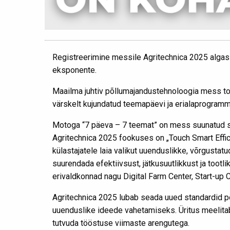
Registreerimine messile Agritechnica 2025 algas 
eksponente.
Maailma juhtiv põllumajandustehnoloogia mess t
värskelt kujundatud teemapäevi ja erialaprogramm
Motoga “7 päeva – 7 teemat” on mess suunatud spe
Agritechnica 2025 fookuses on „Touch Smart Effi
külastajatele laia valikut uuenduslikke, võrgus
suurendada efektiivsust, jätkusuutlikkust ja tootli
erivaldkonnad nagu Digital Farm Center, Start-up 
Agritechnica 2025 lubab seada uued standardid p
uuenduslike ideede vahetamiseks. Üritus meelitab
tutvuda tööstuse viimaste arengutega.