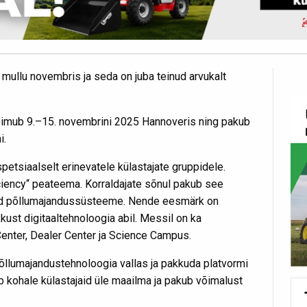
mullu novembris ja seda on juba teinud arvukalt
oimub 9.–15. novembrini 2025 Hannoveris ning pakub
i.
tsiaalselt erinevatele külastajate gruppidele.
ciency“ peateema. Korraldajate sõnul pakub see
tatud põllumajandussüsteeme. Nende eesmärk on
kkust digitaaltehnoloogia abil. Messil on ka
Center, Dealer Center ja Science Campus.
õllumajandustehnoloogia vallas ja pakkuda platvormi
 kohale külastajaid üle maailma ja pakub võimalust