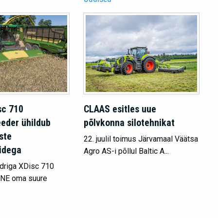
sc 710
CLAAS esitles uue
eeder ühildub
põlvkonna silotehnikat
ste
22. juulil toimus Järvamaal Väätsa
idega
Agro AS-i põllul Baltic A...
driga XDisc 710
ONE oma suure