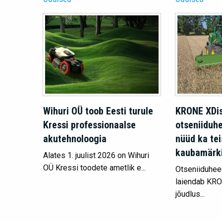
Wihuri OÜ toob Eesti turule
KRONE XDi
Kressi professionaalse
otseniiduh
akutehnoloogia
nüüd ka tei
kaubamärk
Alates 1. juulist 2026 on Wihuri
OÜ Kressi toodete ametlik e...
Otseniiduhee
laiendab KR
jõudlus...