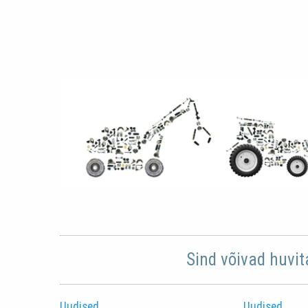
Sind võivad huvit
Uudised
Uudised