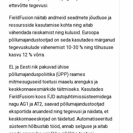
ettevõtte tegevusi.
FieldFusion näitab andmeid seadmete jõudluse ja
ressursside kasutamise kohta ning aitab
vähendada raiskamist ning kulusid. Euroopa
põllumajandustootjad on seda kasutades märganud
tegevuskulude vähenemist 10-30 % ning tõhususe
kasvu 12 % võrra.
EL ja Eesti riik pakuvad ühise
põllumajanduspoliitika (ÜPP) raames
mitmesuguseid toetusi maaelu arenguks ja
keskkonnaeesmärkide täitmiseks. Kasutades
FieldFusioni koos FJD autojuhtimissüsteemidega
nagu AG1 ja AT2, saavad põllumajandustootjad
eksportida aruandeid ning tegevusi ja näidata, et
keskkonnaeeskirjad on täidetud. Automatiseeritud
süsteem hõlbustab tööd, annab selguse ja aitab