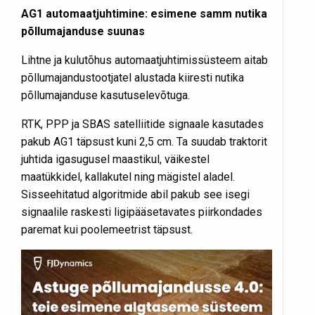
AG1 automaatjuhtimine: esimene samm nutika
põllumajanduse suunas
Lihtne ja kulutõhus automaatjuhtimissüsteem aitab
põllumajandustootjatel alustada kiiresti nutika
põllumajanduse kasutuselevõtuga.
RTK, PPP ja SBAS satelliitide signaale kasutades
pakub AG1 täpsust kuni 2,5 cm. Ta suudab traktorit
juhtida igasugusel maastikul, väikestel
maatükkidel, kallakutel ning mägistel aladel.
Sisseehitatud algoritmide abil pakub see isegi
signaalile raskesti ligipääsetavates piirkondades
paremat kui poolemeetrist täpsust.