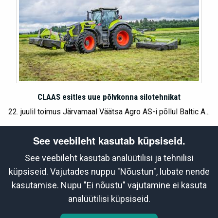
CLAAS esitles uue põlvkonna silotehnikat
22. juulil toimus Järvamaal Väätsa Agro AS-i põllul Baltic A...
See veebileht kasutab küpsiseid.
See veebileht kasutab analüütilisi ja tehnilisi
Partnerid
küpsiseid. Vajutades nuppu "Nõustun", lubate nende
www.traktorpool.lt
www.traktorpool.lv
kasutamise. Nupu "Ei nõustu" vajutamine ei kasuta
www.profilatvija.lv
www.whatcar.lv
analüütilisi küpsiseid.
www.profilt.lt
www.traktorpool.ee
www.whatcar.ee