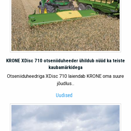
KRONE XDisc 710 otseniiduheeder ühildub nüüd ka teiste
kaubamärkidega
Otseniiduheedriga XDisc 710 laiendab KRONE oma suure
jõudlus...
Uudised