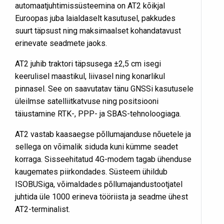
automaatjuhtimissüsteemina on AT2 kõikjal
Euroopas juba laialdaselt kasutusel, pakkudes
suurt täpsust ning maksimaalset kohandatavust
erinevate seadmete jaoks.
AT2 juhib traktori täpsusega ±2,5 cm isegi
keerulisel maastikul, liivasel ning konarlikul
pinnasel. See on saavutatav tänu GNSSi kasutusele
üleilmse satelliitkatvuse ning positsiooni
täiustamine RTK-, PPP- ja SBAS-tehnoloogiaga.
AT2 vastab kaasaegse põllumajanduse nõuetele ja
sellega on võimalik siduda kuni kümme seadet
korraga. Sisseehitatud 4G-modem tagab ühenduse
kaugemates piirkondades. Süsteem ühildub
ISOBUSiga, võimaldades põllumajandustootjatel
juhtida üle 1000 erineva tööriista ja seadme ühest
AT2-terminalist.