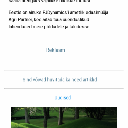
saada arenguks vajalikke riiklikke toetusi.
Eestis on ainuke FJDynamics’i ametlik edasimüüja
Agri Partner, kes aitab tuua uuenduslikud
lahendused meie põldudele ja taludesse.
Reklaam
Sind võivad huvitada ka need artiklid
Uudised