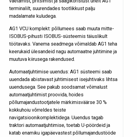
väetamist, pritsimist ja saagikoristust ühelt AG1
terminalilt, suurendades tootlikkust palju
madalamate kuludega.
AG1 VCU komplekt: põllumees saab muuta mitte-
ISOBUS-pihusti ISOBUS-süsteemis täiuslikult
töötavaks. Vanema seadmega võimaldab AG1 teha
keerukaid ülesandeid nagu automaatne juhtimine ja
muutuva kiirusega rakendused.
Automaatjuhtimise uuendus: AG1 süsteemi saab
uuendada abistavast juhtimisest isejuhtivaks lihtsa
uuendusega. See pakub soodsamat võimalust
automaatjuhtimist proovida, hoides
põllumajandustootjatele märkimisväärse 30 %
kokkuhoiu võrreldes teiste
navigatsioonikomplektidega. Uuendus tagab
traktori automaatjuhtimise, toetab U-pöördeid ja
katab enamiku igapäevastest põllumajandustööde