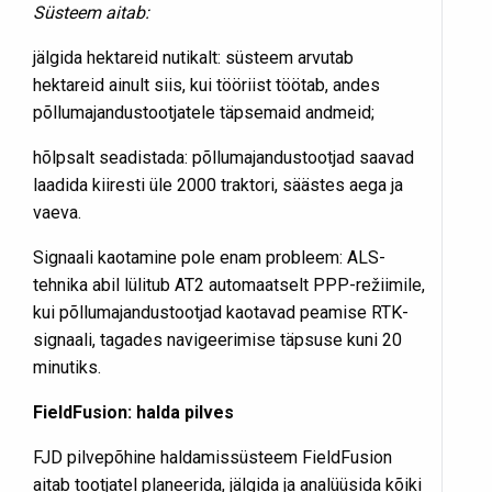
Süsteem aitab:
jälgida hektareid nutikalt: süsteem arvutab
hektareid ainult siis, kui tööriist töötab, andes
põllumajandustootjatele täpsemaid andmeid;
hõlpsalt seadistada: põllumajandustootjad saavad
laadida kiiresti üle 2000 traktori, säästes aega ja
vaeva.
Signaali kaotamine pole enam probleem: ALS-
tehnika abil lülitub AT2 automaatselt PPP-režiimile,
kui põllumajandustootjad kaotavad peamise RTK-
signaali, tagades navigeerimise täpsuse kuni 20
minutiks.
FieldFusion: halda pilves
FJD pilvepõhine haldamissüsteem FieldFusion
aitab tootjatel planeerida, jälgida ja analüüsida kõiki