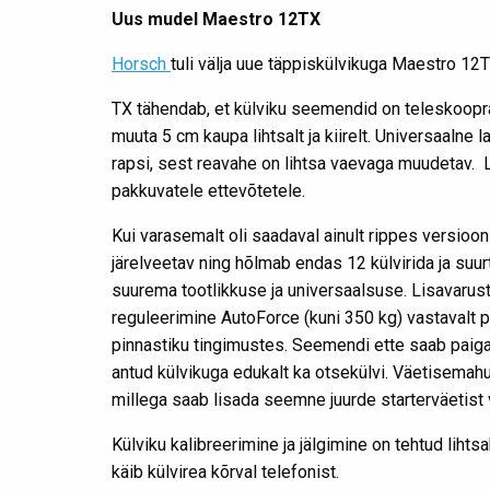
Uus mudel Maestro 12TX
Horsch
tuli välja uue täppiskülvikuga Maestro 12
TX tähendab, et külviku seemendid on teleskoopr
muuta 5 cm kaupa lihtsalt ja kiirelt. Universaalne 
rapsi, sest reavahe on lihtsa vaevaga muudetav. L
pakkuvatele ettevõtetele.
Kui varasemalt oli saadaval ainult rippes versioon 
järelveetav ning hõlmab endas 12 külvirida ja su
suurema tootlikkuse ja universaalsuse. Lisavar
reguleerimine AutoForce (kuni 350 kg) vastavalt 
pinnastiku tingimustes. Seemendi ette saab paig
antud külvikuga edukalt ka otsekülvi. Väetisemahu
millega saab lisada seemne juurde starterväetist v
Külviku kalibreerimine ja jälgimine on tehtud liht
käib külvirea kõrval telefonist.