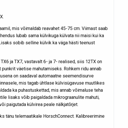
TX.
aamil, mis võimaldab reavahet 45-75 cm. Viimast saab
lahendus lubab sama külvikuga külvata nii maisi kui ka
isaks sobib selline külvik ka väga hästi teenust
TX6 ja TX7, vastavalt 6- ja 7- realised, siis 12TX on
urt punkrit väetise mahutamiseks. Rohkem ridu annab
ustusena on saadaval automaatne seemendisurve
pinnasele, mis tagab ühtlase külvisügavuse muutlikes
aldada ka puhastuskettad, mis annab võimaluse teha
tile lisaks võib paigaldada mikrograanulite mahuti,
õi paigutada külvirea peale nälkjatõrjet.
saks tänu telemaatikale HorschConnect. Kalibreerimine