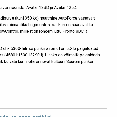
u versioonidel Avatar 12SD ja Avatar 12LC.
isurve (kuni 350 kg) muutmine AutoForce vastavalt
ikes pinnastiku tingimustes. Valikus on saadaval ka
wControl, millest on rohkem juttu Pronto 8DC ja
 ehk 6300-liitrise punkri asemel on LC-le paigaldatud
ks (4580 l:1530 l:3290 l). Lisaks on võimalik paigaldada
ik külvata kuni nelja erinevat kultuuri. Suurem punker