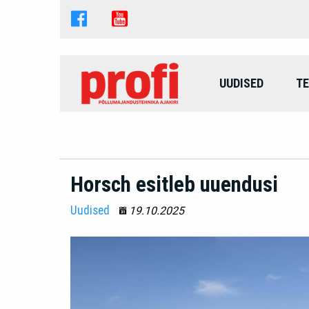
UUDISED
TE
Horsch esitleb uuendusi
Uudised
19.10.2025