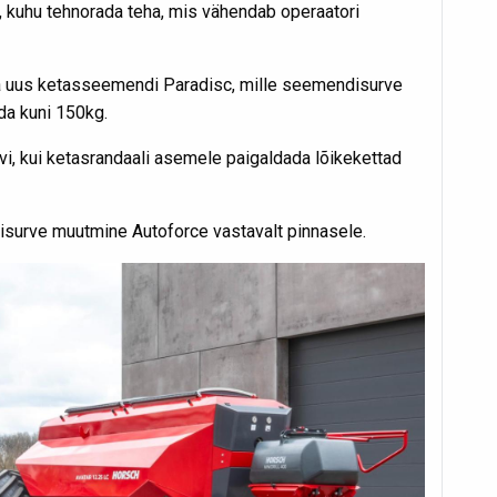
u, kuhu tehnorada teha, mis vähendab operaatori
a uus ketasseemendi Paradisc, mille seemendisurve
ada kuni 150kg.
vi, kui ketasrandaali asemele paigaldada lõikekettad
surve muutmine Autoforce vastavalt pinnasele.