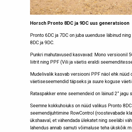
Horsch Pronto 8DC ja 9DC uus generatsioon
Pronto 6DC ja 7DC on juba uuenduse läbinud nin
8DC ja 9DC.
Punkri mahutavused kasvavad: Mono versioonil 500
liitrit ning PPF (Vili ja väetis eraldi seemenditesse
Mudelivalik kasvab versiooni PPF näol ehk nüüd o
väetiseseemendid täpseks ja suure koguse väeti
Rataspakker enne seemendeid on läinud 2” jagu 
Seemne kokkuhoiuks on nüüd valikus Pronto 8DC-l
seemendijuhtimine RowControl (roostevabade kl
ükshaaval, et vähendada ülekatet ning seeläbi vä
lahendus annab samuti võimaluse teha ükskõik mill