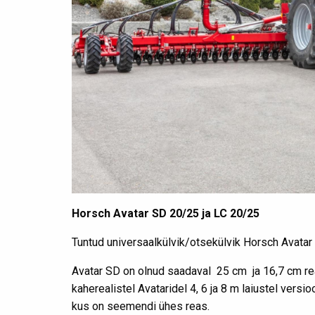
Horsch Avatar SD 20/25 ja LC 20/25
Tuntud universaalkülvik/otsekülvik Horsch Avata
Avatar SD on olnud saadaval 25 cm ja 16,7 cm rea
kaherealistel Avataridel 4, 6 ja 8 m laiustel versio
kus on seemendi ühes reas.