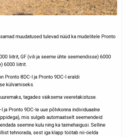
g samad muudatused tulevad nüüd ka mudelitele Pronto
0 liitrit, GF (vili ja seeme ühte seemendisse) 6000
) 6000 liitrit.
n Pronto 8DC-l ja Pronto 9DC-l eraldi
se külvamiseks.
suuremaks, tagades väiksema veeretakistuse.
 ja Pronto 9DC-le uue põlvkonna individuaalne
appidega), mis sulgeb automaatselt seemendeid
hendada seemne kulu ning ka taimehaigusi. Selline
ist tehnorada, sest iga klapp töötab nii-öelda