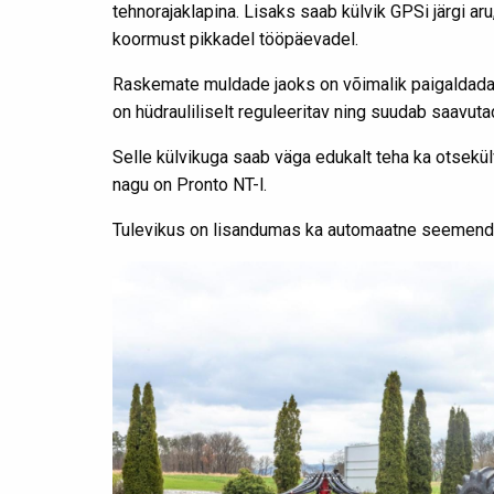
tehnorajaklapina. Lisaks saab külvik GPSi järgi ar
koormust pikkadel tööpäevadel.
Raskemate muldade jaoks on võimalik paigaldad
on hüdrauliliselt reguleeritav ning suudab saavut
Selle külvikuga saab väga edukalt teha ka otsekül
nagu on Pronto NT-l.
Tulevikus on lisandumas ka automaatne seemendi