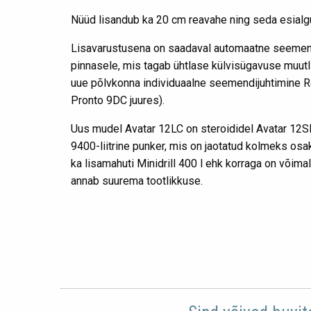
Nüüd lisandub ka 20 cm reavahe ning seda esialg
Lisavarustusena on saadaval automaatne seemend
pinnasele, mis tagab ühtlase külvisügavuse muutl
uue põlvkonna individuaalne seemendijuhtimine Ro
Pronto 9DC juures).
Uus mudel Avatar 12LC on steroididel Avatar 12SD
9400-liitrine punker, mis on jaotatud kolmeks osa
ka lisamahuti Minidrill 400 l ehk korraga on võimal
annab suurema tootlikkuse.