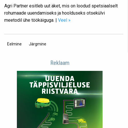
Agri Partner esitleb uut äket, mis on loodud spetsiaalselt
rohumaade uuendamiseks ja hoolduseks otsekülvi
meetodil ühe töökäiguga. |
Veel »
Eelmine
lapa
Järgmine
lehekülg
Reklaam