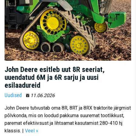
John Deere esitleb uut 8R seeriat,
uuendatud 6M ja 6R sarju ja uusi
esilaadureid
Uudised
11.06.2026
John Deere tutvustab oma 8R, 8RT ja 8RX traktorite järgmist
põlvkonda, mis on loodud pakkuma suuremat tootlikkust,
paremat efektiivsust ja lihtsamat kasutamist 280-410 hj
klassis. |
Veel »