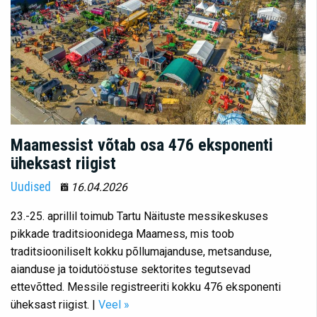
Maamessist võtab osa 476 eksponenti
üheksast riigist
Uudised
16.04.2026
23.-25. aprillil toimub Tartu Näituste messikeskuses
pikkade traditsioonidega Maamess, mis toob
traditsiooniliselt kokku põllumajanduse, metsanduse,
aianduse ja toidutööstuse sektorites tegutsevad
ettevõtted. Messile registreeriti kokku 476 eksponenti
üheksast riigist. |
Veel »