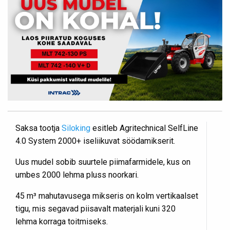
Saksa tootja
Siloking
esitleb Agritechnical SelfLine
4.0 System 2000+ iseliikuvat söödamikserit.
Uus mudel sobib suurtele piimafarmidele, kus on
umbes 2000 lehma pluss noorkari.
45 m³ mahutavusega mikseris on kolm vertikaalset
tigu, mis segavad piisavalt materjali kuni 320
lehma korraga toitmiseks.