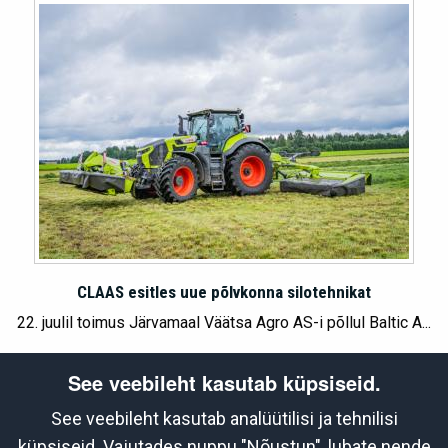
CLAAS esitles uue põlvkonna silotehnikat
22. juulil toimus Järvamaal Väätsa Agro AS-i põllul Baltic A...
See veebileht kasutab küpsiseid.
See veebileht kasutab analüütilisi ja tehnilisi
Partnerid
küpsiseid. Vajutades nuppu "Nõustun", lubate nende