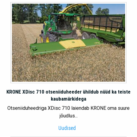
KRONE XDisc 710 otseniiduheeder ühildub nüüd ka teiste
kaubamärkidega
Otseniiduheedriga XDisc 710 laiendab KRONE oma suure
jõudlus...
Uudised