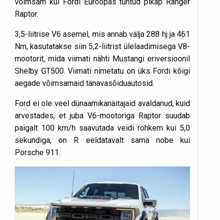
võimsam kui Fordi Euroopas tuntud pikap Ranger
Raptor.
3,5-liitrise V6 asemel, mis annab välja 288 hj ja 461
Nm, kasutatakse siin 5,2-liitrist ülelaadimisega V8-
mootorit, mida viimati nähti Mustangi eriversioonil
Shelby GT500. Viimati nimetatu on üks Fordi kõigi
aegade võimsamaid tänavasõiduautosid.
Ford ei ole veel dünaamikanäitajaid avaldanud, kuid
arvestades, et juba V6-mootoriga Raptor suudab
paigalt 100 km/h saavutada veidi rohkem kui 5,0
sekundiga, on R eeldatavalt sama nobe kui
Porsche 911.