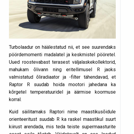
Turbolaadur on häälestatud nii, et see suurendaks
pöördemomenti madalatel ja keskmistel pööretel.
Uued roostevabast terasest väljalaskekollektorid,
mahukam õlivann ning eritellimusel R jaoks
valmistatud õliradiaator ja -filter tähendavad, et
Raptor R suudab hoida mootori jahedana ka
kõrgetel temperatuuridel ja äärmise koormuse
korral.
Kuid säilitamaks Raptori nime maastikusõidule
orienteeritust suudab R ka raskel maastikul suurt
kiirust arendada, mis teda teiste supermaasturite