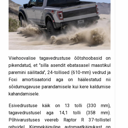
Viiehoovalise tagavedrustuse õõtshoobasid on
pikendatud, et "silla asendit ebatasasel maastikul
paremini säilitada", 24-tollised (610-mm) vedrud ja
Foxi amortisaatorid aga on häälestatud nii
sõidumugavuse parandamisele kui kere kaldumise
kahandamisele.
Esivedrustuse käik on 13 tolli (330 mm),
tagavedrustusel aga 14,1 tolli (358 mm).
Põhivarustuses veereb Raptor R 37-tollistel
rehvidel. Kümnekäiguline automaatkäigukast on