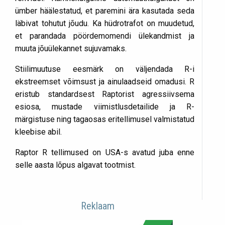
ümber häälestatud, et paremini ära kasutada seda
läbivat tohutut jõudu. Ka hüdrotrafot on muudetud,
et parandada pöördemomendi ülekandmist ja
muuta jõuülekannet sujuvamaks.
Stiilimuutuse eesmärk on väljendada R-i
ekstreemset võimsust ja ainulaadseid omadusi. R
eristub standardsest Raptorist agressiivsema
esiosa, mustade viimistlusdetailide ja R-
märgistuse ning tagaosas eritellimusel valmistatud
kleebise abil.
Raptor R tellimused on USA-s avatud juba enne
selle aasta lõpus algavat tootmist.
Reklaam