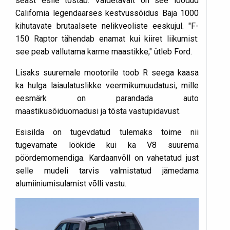
seast esile tõstab. Väidetavalt on see loodud
California legendaarses kestvussõidus Baja 1000
kihutavate brutaalsete nelikveoliste eeskujul. "F-
150 Raptor tähendab enamat kui kiiret liikumist:
see peab vallutama karme maastikke," ütleb Ford.
Lisaks suuremale mootorile toob R seega kaasa
ka hulga laiaulatuslikke veermikumuudatusi, mille
eesmärk on parandada auto
maastikusõiduomadusi ja tõsta vastupidavust.
Esisilda on tugevdatud tulemaks toime nii
tugevamate löökide kui ka V8 suurema
pöördemomendiga. Kardaanvõll on vahetatud just
selle mudeli tarvis valmistatud jämedama
alumiiniumisulamist võlli vastu.