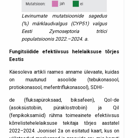
Levinumate mutatsioonide sagedus
(%) märk­laudvalgus (CYP51) valgus
Eesti Zymo­septoria tritici
populatsioonis 2022.–2024. a.
Fungitsiidide efektiivsus helelaiksuse tõrjes
Eestis
Käesoleva artikli raames anname ülevaate, kuidas
on muutunud asoolide (tebukonasool,
protiokonasool, mefentriflukonasool), SDHI-
de (fluksapüroksaad, biksafeen), QoI-de
(asoksüstobiin, püraklostrobiin) ja QiI
(fenpikoksamiid) rühma toimeainete efektiivsus
kõrrelistehelelaiksuse tekitaja tõrjes aastatel
2022–2024. Joonisel 2a on esitatud kaart, kus on