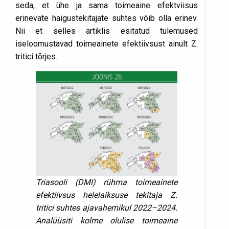
seda, et ühe ja sama toimeaine efektviisus
erinevate haigustekitajate suhtes võib olla erinev.
Nii et selles artiklis esitatud tulemused
iseloomustavad toime­ainete efektiivsust ainult Z.
tritici tõrjes.
Triasooli (DMI) rühma toimeainete
efektiivsus helelaiksuse tekitaja Z.
tritici suhtes ajavahemikul 2022–2024.
Analüüsiti kolme olulise toimeaine