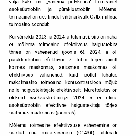
välja kaks nn. „vanema põlvkonna“ toimeainet
asoksüstrobiin ja püraklostrobiin. Mõlemal
toimeainel on üks kindel sihtmärkvalk Cytb, millega
toimeaine seondub.
Kui võrrelda 2023. ja 2024. a tulemusi, siis on näha,
et mõlema toimeaine efektiivsus haigustekita
tõrjes on vähenenud (joonis 6). 2024. a oli
püraklostrobiin efektiivne Z. tritici tõrjes ainult
kolmes maakonnas, seitsmes maakonnas oli
efektiivsus vähenenud, kuid põllul lubatud
maksimaalne toimeaine kontsentratsioon mõjub
neile haigustekitajale efektiivselt. Murettekitav on
olukord asoksüstrobiiniga. 2024. a ei olnud
asoksüstrobiin efektiivne haigustekitaja tõrjes
seitsmes maakonnas (joonis 6).
Mõlema toimeaine efektiivsuse vähenemine on
seotud ühe mutatsiooniga (G143A) sihtmärk