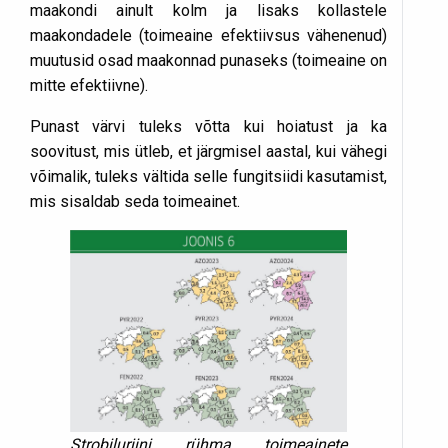
maakondi ainult kolm ja lisaks kollastele
maakondadele (toimeaine efektiivsus vähenenud)
muutusid osad maakonnad punaseks (toimeaine on
mitte efektiivne).
Punast värvi tuleks võtta kui hoiatust ja ka
soovitust, mis ütleb, et järgmisel aastal, kui vähegi
võimalik, tuleks vältida selle fungitsiidi kasutamist,
mis sisaldab seda toimeainet.
Strobiluriini rühma toimeainete