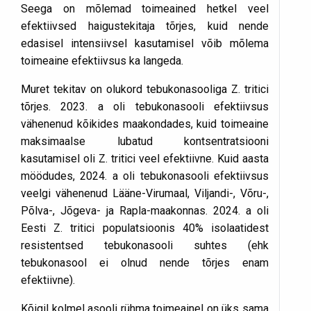
Seega on mõlemad toimeained hetkel veel
efektiivsed haigustekitaja tõrjes, kuid nende
edasisel intensiivsel kasutamisel võib mõlema
toimeaine efektiivsus ka langeda.
Muret tekitav on olukord tebukonasooliga Z. tritici
tõrjes. 2023. a oli tebukonasooli efektiivsus
vähenenud kõikides maakondades, kuid toimeaine
maksimaalse lubatud kontsentratsiooni
kasutamisel oli Z. tritici veel efektiivne. Kuid aasta
möödudes, 2024. a oli tebukonasooli efektiivsus
veelgi vähenenud Lääne-Virumaal, Viljandi-, Võru-,
Põlva-, Jõgeva- ja Rapla-maakonnas. 2024. a oli
Eesti Z. tritici populatsioonis 40% isolaatidest
resistentsed tebukonasooli suhtes (ehk
tebukonasool ei olnud nende tõrjes enam
efektiivne).
Kõigil kolmel asooli rühma toimeainel on üks sama