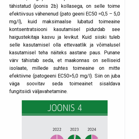
tähistatud (joonis 2b) kollasega, on selle toime
efektiivsus vähenenud (pato geeni EC50 =0,5 – 5,0
mg/l), kuid maksimaalse lubatud toimeaine
kontsentratsiooni kasutamisel pidurdab see
haigustekitaja kasvu ja levikut. Kuid siiski tuleb
selle kasutamisel olla ettevaatlik ja võimalusel
kasutamisel teha näiteks aastane paus. Punane
värv tähistab seda, et maakonnas on selliseid
isolaate, millede suhtes toimeaine on mitte
efektiivne (patogeeni EC50>5,0 mg/l). Siin on juba
väga soovitav seda toimeainet sisaldava
fungitsiidi väljavahetamine.