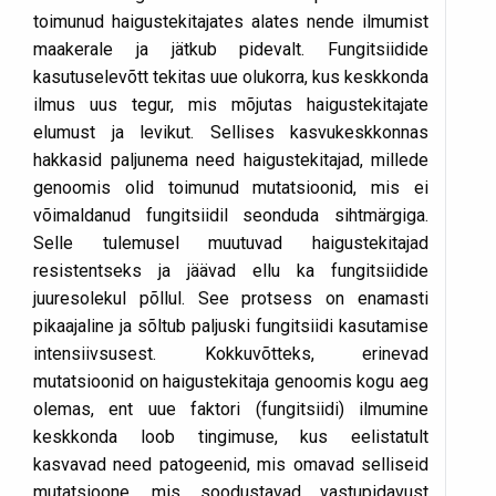
toimunud haigustekitajates alates nende ilmumist
maakerale ja jätkub pidevalt. Fungitsiidide
kasutuselevõtt tekitas uue olukorra, kus keskkonda
ilmus uus tegur, mis mõjutas haigustekitajate
elumust ja levikut. Sellises kasvukeskkonnas
hakkasid paljunema need haigustekitajad, millede
genoomis olid toimunud mutatsioonid, mis ei
võimaldanud fungitsiidil seonduda sihtmärgiga.
Selle tulemusel muutuvad haigustekitajad
resistentseks ja jäävad ellu ka fungitsiidide
juuresolekul põllul. See protsess on enamasti
pikaajaline ja sõltub paljuski fungitsiidi kasutamise
intensiivsusest. Kokkuvõtteks, erinevad
mutatsioonid on haigustekitaja genoomis kogu aeg
olemas, ent uue faktori (fungitsiidi) ilmumine
keskkonda loob tingimuse, kus eelistatult
kasvavad need patogeenid, mis omavad selliseid
mutatsioone, mis soodustavad vastupidavust