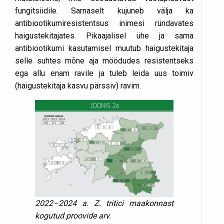
fungitsiidile. Sarnaselt kujuneb välja ka
antibiootikumiresistentsus inimesi ründavates
haigustekitajates. Pikaajalisel ühe ja sama
antibiootikumi kasutamisel muutub haigustekitaja
selle suhtes mõne aja möödudes resistentseks
ega allu enam ravile ja tuleb leida uus toimiv
(haigustekitaja kasvu pärssiv) ravim.
2022–2024 a. Z. tritici maakonnast
kogutud proovide arv.