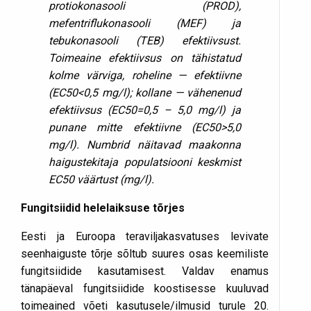
protiokonasooli (PROD),
mefentriflukonasooli (MEF) ja
tebukonasooli (TEB) efektiivsust.
Toimeaine efektiivsus on tähistatud
kolme värviga, roheline — efektiivne
(EC50<0,5 mg/l); kollane — vähenenud
efektiivsus (EC50=0,5 – 5,0 mg/l) ja
punane mitte efektiivne (EC50>5,0
mg/l). Numbrid näitavad maakonna
haigustekitaja populatsiooni keskmist
EC50 väärtust (mg/l).
Fungitsiidid helelaiksuse tõrjes
Eesti ja Euroopa teraviljakasvatuses levivate
seenhaiguste tõrje sõltub suures osas keemiliste
fungitsiidide kasutamisest. Valdav enamus
tänapäeval fungitsiidide koostisesse kuuluvad
toimeained võeti kasutusele/ilmusid turule 20.