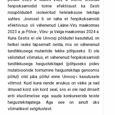
fenpioksamiidid toime efektiisust ka Eesti
nisupõldudelt isoleeritud helelaiksuse tekitaja
suhtes. Joonisel 6 on näha et fenpikoksamiidi
efektiivsus oli vähenenud Lääne-Viru maakonnas
2023 a. ja Põlva-, Võru- ja Valga maakonnas 2024 a.
Kuna Eestis ei ole Univoqi põldudel kasutatud, on
hetkel raske täpsemalt öelda, mis on vähenenud
tundlikkusega mutantide tekke põhjuseks. Ei ole
välistatud võimalus, et vähenenud fenpikoksamiidi
tundlikkusega haigustekitajad (põhjuseks pidev
mutatsioonide toimumine haigustekitaja genoomis
põllul) olid juba põllul enne Univoq-i kasutusele
võtmist. Kuid kuna nende arvukus on väike ja nad
ilmuvad kord siin kord seal, siis ei ole nad ilmselt
eriti eluvõimelise ega suuda konkureerida teiste
haigustekitajatega. Aga see on ainult üks
võimalikest selgitustest.