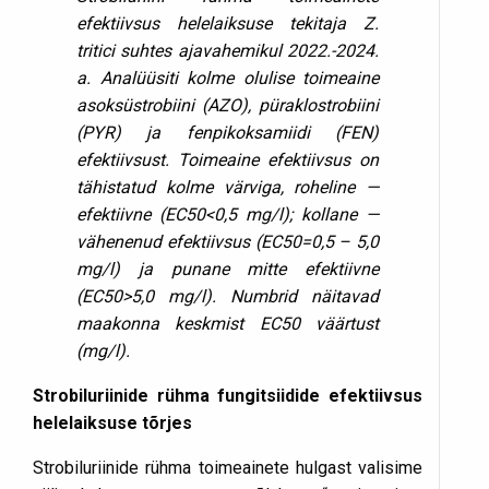
efektiivsus helelaiksuse tekitaja Z.
tritici suhtes ajavahemikul 2022.-2024.
a. Analüüsiti kolme olulise toimeaine
asoksüstrobiini (AZO), püraklostrobiini
(PYR) ja fenpikoksamiidi (FEN)
efektiivsust. Toimeaine efektiivsus on
tähistatud kolme värviga, roheline —
efektiivne (EC50<0,5 mg/l); kollane —
vähenenud efektiivsus (EC50=0,5 – 5,0
mg/l) ja punane mitte efektiivne
(EC50>5,0 mg/l). Numbrid näitavad
maakonna keskmist EC50 väärtust
(mg/l).
Strobiluriinide rühma fungitsiidide efektiivsus
helelaiksuse tõrjes
Strobiluriinide rühma toimeainete hulgast valisime