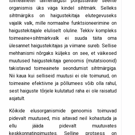
toimeainetel taimehaigusi põhjustavate seente
organismis üks väga kindel sihtmärk. Selleks
sihtmärgiks on haigustekitaja elutegevuseks
vajalik valk, mille normaalne funktsioneerimine on
haigustekitajale eluliselt oluline. Tekkiv kompleks
toimeaine+sihtmärkvalk ei suuda täita oma
ülesannet haigustekitajas ja viimane sureb. Sellise
mehhanismi nõrgaks küljeks on see, et väikesed
muutused haigustekitaja genoomis (mutatsioonid)
takistavad toimeainete seondumist sihtmärgiga.
Nii kaua kui selliseid muutusi ei ole toimunud, on
toimeaine efektiivne ja põllumees võib olla rahul,
sest haiguste tõrjele kulutatud raha ei ole raisatud
asjatult.
Kõikide elusorganismide genoomis toimuvad
pidevalt muutused, mis aitavad neil kohastuda ja
ellu jääda pidevalt muutuvates
keskkonnatingimustes. Selline protsess on