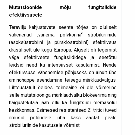
Mutatsioonide mõju fungitsiidide
efektiivsusele
Teravilju kahjustavate seente tõrjes on oluliselt
vähenenud „vanema põlvkonna“ strobiluriinide
(asoksüstrobiini ja püraklostrobiini) efektiivsus
drastiliselt üle kogu Euroopa. Algselt oli tegemist
väga efektiivsete fungitsiididega ja seetõttu
leidsid need ka intensiivset kasutamist. Nende
efektiivsuse vähenemise põhjuseks on ainult ühe
aminohappe asendumine teisega märklaudvalgus.
Lihtsustatult öeldes, toimeaine ei ole võimeline
selle mutatsiooniga märklaudvalku blokeerima ning
haigustekitaja jääb ellu ka fungitsiidi olemasolul
keskkonnas. Esimesed resistentsed Z. tritici tüved
ilmusid põldudele juba kaks aastat peale
strobiluriinide kasutusele võtmist.