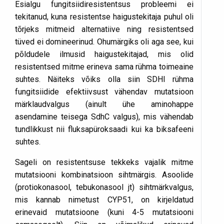
Esialgu fungitsiidiresistentsus probleemi ei
tekitanud, kuna resistentse haigustekitaja puhul oli
tõrjeks mitmeid alternatiive ning resistentsed
tüved ei domineerinud. Ohumärgiks oli aga see, kui
põldudele ilmusid haigustekitajad, mis olid
resistentsed mitme erineva sama rühma toimeaine
suhtes. Näiteks võiks olla siin SDHI rühma
fungitsiidide efektiivsust vähendav mutatsioon
märklaudvalgus (ainult ühe aminohappe
asendamine teisega SdhC valgus), mis vähendab
tundlikkust nii fluksapüroksaadi kui ka biksafeeni
suhtes.
Sageli on resistentsuse tekkeks vajalik mitme
mutatsiooni kombinatsioon sihtmärgis. Asoolide
(protiokonasool, tebukonasool jt) sihtmärkvalgus,
mis kannab nimetust CYP51, on kirjeldatud
erinevaid mutatsioone (kuni 4-5 mutatsiooni