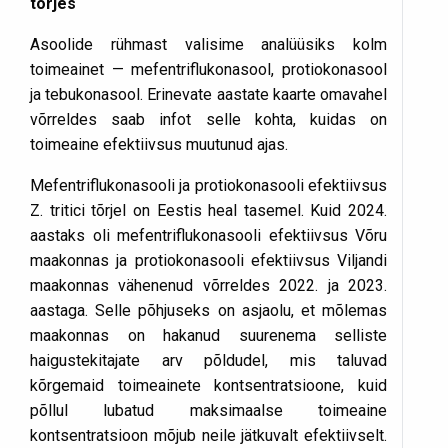
tõrjes
Asoolide rühmast valisime analüüsiks kolm
toimeainet — mefentriflukonasool, protiokonasool
ja tebukonasool. Erinevate aastate kaarte omavahel
võrreldes saab infot selle kohta, kuidas on
toimeaine efektiivsus muutunud ajas.
Mefentriflukonasooli ja protiokonasooli efektiivsus
Z. tritici tõrjel on Eestis heal tasemel. Kuid 2024.
aastaks oli mefentriflukonasooli efektiivsus Võru
maakonnas ja protiokonasooli efektiivsus Viljandi
maakonnas vähenenud võrreldes 2022. ja 2023.
aastaga. Selle põhjuseks on asjaolu, et mõlemas
maakonnas on hakanud suurenema selliste
haigustekitajate arv põldudel, mis taluvad
kõrgemaid toimeainete kontsentratsioone, kuid
põllul lubatud maksimaalse toimeaine
kontsentratsioon mõjub neile jätkuvalt efektiivselt.