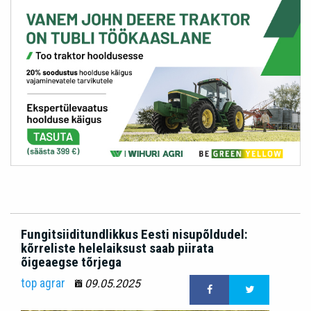
Fungitsiiditundlikkus Eesti nisupõldudel:
kõrreliste helelaiksust saab piirata
õigeaegse tõrjega
top agrar
09.05.2025