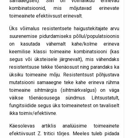
samaaegselt). Siin on võimalikud erinevad
kombinatsioonid, mis mõjutavad erinevate
toimeainete efektiivsust erinevalt.
Üks võimalus resistentsete haigustekitajate arvu
suurenemise pidurdamiseks põllul/populatsioonis
on kasutada vähemalt kahe/kolme erineva
keemilise klassi toimeaine kombinatsiooni (kas
segus või üksteisele järgnevalt), mis vähendaks
resistentsuse tekke tõenäosust ning parandaks ka
üksiku toimeaine mõju. Resistentsust põhjustava
mutatsiooni samaaegne teke kahe erineva rühma
toimeaine sihtmärgis (sihtmärkvalgus) on väga
väikse tõenäosusega sündmus. Lihtsustatult,
fungitsiidide segus üks toimeainetest on tavaliselt
ikka toimiv/efektiivne.
Käesolevas artiklis analüüsime toimeainete
efektiivsust Z. tritici tõrjes. Meeles tuleb pidada