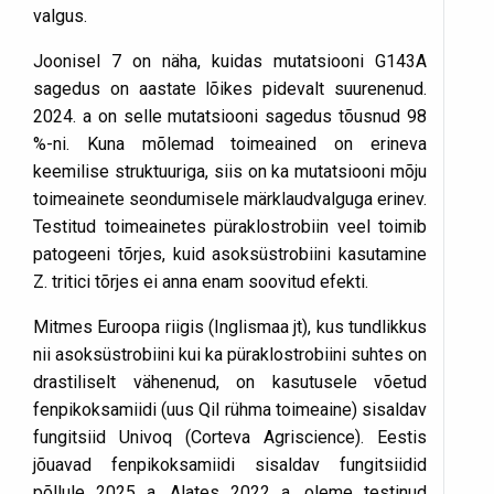
valgus.
Joonisel 7 on näha, kuidas mutatsiooni G143A
sagedus on aastate lõikes pidevalt suurenenud.
2024. a on selle mutatsiooni sagedus tõusnud 98
%-ni. Kuna mõlemad toimeained on erineva
keemilise struktuuriga, siis on ka mutatsiooni mõju
toimeainete seondumisele märklaudvalguga erinev.
Testitud toimeainetes püraklostrobiin veel toimib
patogeeni tõrjes, kuid asoksüstrobiini kasutamine
Z. tritici tõrjes ei anna enam soovitud efekti.
Mitmes Euroopa riigis (Inglismaa jt), kus tundlikkus
nii asoksüstrobiini kui ka püraklostrobiini suhtes on
drastiliselt vähenenud, on kasutusele võetud
fenpikoksamiidi (uus QiI rühma toimeaine) sisaldav
fungitsiid Univoq (Corteva Agriscience). Eestis
jõuavad fenpikoksamiidi sisaldav fungitsiidid
põllule 2025 a. Alates 2022 a. oleme testinud