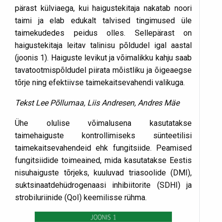
pärast külviaega, kui haigustekitaja nakatab noori
taimi ja elab edukalt talvised tingimused üle
taimekudedes peidus olles. Sellepärast on
haigustekitaja leitav talinisu põldudel igal aastal
(joonis 1). Haiguste levikut ja võimalikku kahju saab
tavatootmispõldudel piirata mõistliku ja õigeaegse
tõrje ning efektiivse taimekaitsevahendi valikuga.
Tekst Lee Põllumaa, Liis Andresen, Andres Mäe
Ühe olulise võimalusena kasutatakse
taimehaiguste kontrollimiseks sünteetilisi
taimekaitsevahendeid ehk fungitsiide. Peamised
fungitsiidide toimeained, mida kasutatakse Eestis
nisuhaiguste tõrjeks, kuuluvad triasoolide (DMI),
suktsinaatdehüdrogenaasi inhibiitorite (SDHI) ja
strobiluriinide (QoI) keemilisse rühma.