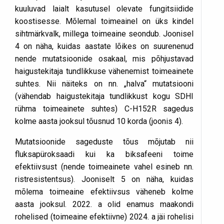
kuuluvad laialt kasutusel olevate fungitsiidide
koostisesse. Mõlemal toimeainel on üks kindel
sihtmärkvalk, millega toimeaine seondub. Joonisel
4 on näha, kuidas aastate lõikes on suurenenud
nende mutatsioonide osakaal, mis põhjustavad
haigustekitaja tundlikkuse vähenemist toimeainete
suhtes. Nii näiteks on nn. „halva“ mutatsiooni
(vähendab haigustekitaja tundlikkust kogu SDHI
rühma toimeainete suhtes) C-H152R sagedus
kolme aasta jooksul tõusnud 10 korda (joonis 4).
Mutatsioonide sageduste tõus mõjutab nii
fluksapüroksaadi kui ka biksafeeni toime
efektiivsust (nende toimeainete vahel esineb nn.
ristresistentsus). Jooniselt 5 on näha, kuidas
mõlema toimeaine efektiivsus väheneb kolme
aasta jooksul. 2022. a olid enamus maakondi
rohelised (toimeaine efektiivne) 2024. a jäi rohelisi