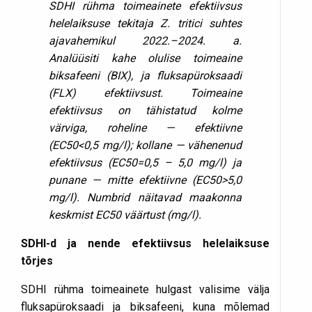
SDHI rühma toimeainete efektiivsus
helelaiksuse tekitaja Z. tritici suhtes
ajavahemikul 2022.–2024. a.
Analüüsiti kahe olulise toimeaine
biksafeeni (BIX), ja fluksapüroksaadi
(FLX) efektiivsust. Toimeaine
efektiivsus on tähistatud kolme
värviga, roheline — efektiivne
(EC50<0,5 mg/l); kollane — vähenenud
efektiivsus (EC50=0,5 – 5,0 mg/l) ja
punane — mitte efektiivne (EC50>5,0
mg/l). Numbrid näitavad maakonna
keskmist EC50 väärtust (mg/l).
SDHI-d ja nende efektiivsus helelaiksuse
tõrjes
SDHI rühma toimeainete hulgast valisime välja
fluksapüroksaadi ja biksafeeni, kuna mõlemad