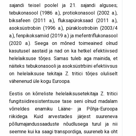
sajandi teisel poolel ja 21. sajandi alguses;
tebukonasool (1986 a.), protiokonasool (2002 a.),
biksafeen (2011 a.), fluksapüroksaad (2011 a.),
asoksüstrobiin (1996 a.), püraklostrobiin (2003/4
a.), fenpikoksamiid (2019 a.) ja mefentriflukonasool
(2020 a.). Seega on mõned toimeained olnud
kasutusel aastaid ja nad on ka hetkel efektiivsed
helelaiksuse tõrjes. Samas tuleb aga mainida, et
näiteks tebukonasooli ja asoksüstrbiini efektiivsus
on helelaiksuse tekitaja Z. tritici tõrjes oluliselt
vähenenud üle kogu Euroopa.
Eestis on kõrreliste helelaiksusetekitaja Z. tritici
fungitsiidiresistentsuse tase seni olnud madalam
võrreldes enamiku Lääne- ja Põhja-Euroopa
riikidega. Kuid arvestades järjest suureneva
põllumajandussaaduste nõudlusega turul ja nii
seemne kui ka saagi transpordiga, suureneb ka oht