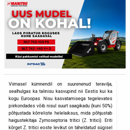
Viimasel kümnendil on suurenenud teravilja,
sealhulgas ka talinisu kasvupind nii Eestis kui ka
kogu Euroopas. Nisu kasvatamisega tegelevates
piirkondades võib nisul suurt saagikadu (kuni 50%)
põhjustada kõrreliste helelaiksus, mida põhjustab
haigustekitaja Zymoseptoria tritici (Z. tritici). Eriti
kõrget Z. tritici eoste levikut on täheldatud sügisel