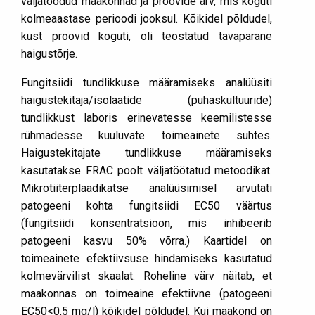
väljatoodud maakonnad ja proovide arv, mis koguti
kolmeaastase perioodi jooksul. Kõikidel põldudel,
kust proovid koguti, oli teostatud tavapärane
haigustõrje.
Fungitsiidi tundlikkuse määramiseks analüüsiti
haigustekitaja/isolaatide (puhaskultuuride)
tundlikkust laboris erinevatesse keemilistesse
rühmadesse kuuluvate toimeainete suhtes.
Haigustekitajate tundlikkuse määramiseks
kasutatakse FRAC poolt väljatöötatud metoodikat.
Mikrotiiterplaadikatse analüüsimisel arvutati
patogeeni kohta fungitsiidi EC50 väärtus
(fungitsiidi konsentratsioon, mis inhibeerib
patogeeni kasvu 50% võrra.) Kaartidel on
toimeainete efektiivsuse hindamiseks kasutatud
kolmevärvilist skaalat. Roheline värv näitab, et
maakonnas on toimeaine efektiivne (patogeeni
EC50<0,5 mg/l) kõikidel põldudel. Kui maakond on