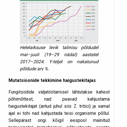
Helelaiksuse levik talinisu põldudel
mai–juuli (19–29 nädal) aastatel
2017–2024. Y-teljel on nakatunud
põldude arv %.
Mutatsioonide tekkimine haigustekitajas
Fungitsiidide väljatöötamisel lähtutakse kahest
põhimõttest, nad peavad kahjustama
haigustekitajat (antud juhul siis Z. tritici) ja samal
ajal ei tohi nad kahjustada teisi organisme põllul.
Sellepärast ongi kõigil eespool mainitud