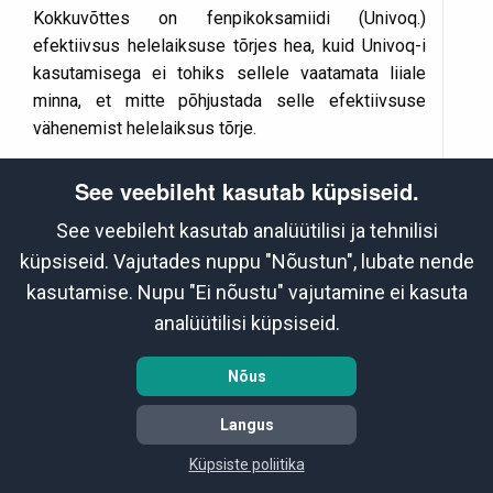
Kokkuvõttes on fenpikoksamiidi (Univoq.)
efektiivsus helelaiksuse tõrjes hea, kuid Univoq-i
kasutamisega ei tohiks sellele vaatamata liiale
minna, et mitte põhjustada selle efektiivsuse
vähenemist helelaiksus tõrje.
See veebileht kasutab küpsiseid.
See veebileht kasutab analüütilisi ja tehnilisi
küpsiseid. Vajutades nuppu "Nõustun", lubate nende
kasutamise. Nupu "Ei nõustu" vajutamine ei kasuta
analüütilisi küpsiseid.
Nõus
Langus
Küpsiste poliitika