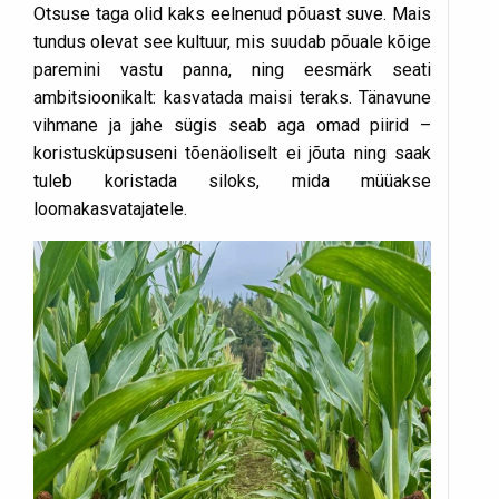
Otsuse taga olid kaks eelnenud põuast suve. Mais
tundus olevat see kultuur, mis suudab põuale kõige
paremini vastu panna, ning eesmärk seati
ambitsioonikalt: kasvatada maisi teraks. Tänavune
vihmane ja jahe sügis seab aga omad piirid –
koristusküpsuseni tõenäoliselt ei jõuta ning saak
tuleb koristada siloks, mida müüakse
loomakasvatajatele.