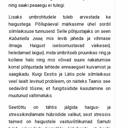
ning saaki peaaegu ei tulegi.
Lisaks umbrohtudele tuleb arvestada ka
haigustega. Põllupäeval märkasime ühel sordil
silmlaiksuse tunnuseid. Selle põhjustajaks on seen
Kabatiella zeae
, mis levib jaheda ja vihmase
ilmaga. Haigust iseloomustavad väikesed,
heledamad laigud, mida ümbritseb pruunikas ring ja
kollane halo ning mis võivad suure nakatumise
korral põhjustada lehtede enneaegset kuivamist ja
saagikadu. Kuigi Eestis ja Lätis pole silmlaiksus
veel laialt levinud probleem, on näiteks Taanis see
sedavõrd tõsine, et fungitsiidide kasutamine on
muutunud vältimatuks.
Seetõttu on tähtis jälgida haigus- ja
stressikindlamate hübriidide valikut, sest stressis
taimed on haigustele vastuvõtlikumad. Samuti