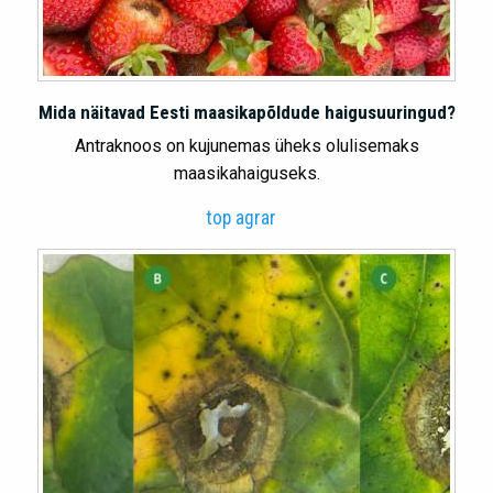
Mida näitavad Eesti maasikapõldude haigusuuringud?
Antraknoos on kujunemas üheks olulisemaks
maasikahaiguseks.
top agrar