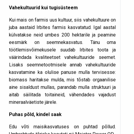
Vahekultuurid kui tugisüsteem
Kui mais on farmis uus kultuur, siis vahekultuure on
juba aastaid Irbites farmis kasvatatud. Igal aastal
külvatakse neid umbes 200 hektarile ja peamine
eesmärk on seemnekasvatus. Tänu oma
töötlemisvõimekusele suudab Irbites toota ja
väärindada kvaliteetset vahekultuuride seemet.
Lisaks seemnetootmisele annab vahekultuuride
kasvatamine ka olulise panuse mulla tervisesse:
biomass haritakse mulda, mis tõstab orgaanilise
aine sisaldust mullas, parandab mulla struktuuri ja
aitab säilitada toitaineid, vähendades vajadust
mineraalväetiste järele.
Puhas põld, kindel saak
Edu võti maisikasvatuses on puhtad põllud.