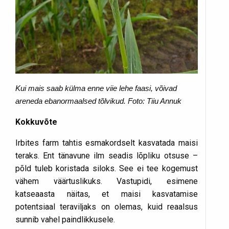
Kui mais saab külma enne viie lehe faasi, võivad
areneda ebanormaalsed tõlvikud. Foto: Tiiu Annuk
Kokkuvõte
Irbites farm tahtis esmakordselt kasvatada maisi
teraks. Ent tänavune ilm seadis lõpliku otsuse –
põld tuleb koristada siloks. See ei tee kogemust
vähem väärtuslikuks. Vastupidi, esimene
katseaasta näitas, et maisi kasvatamise
potentsiaal teraviljaks on olemas, kuid reaalsus
sunnib vahel paindlikkusele.