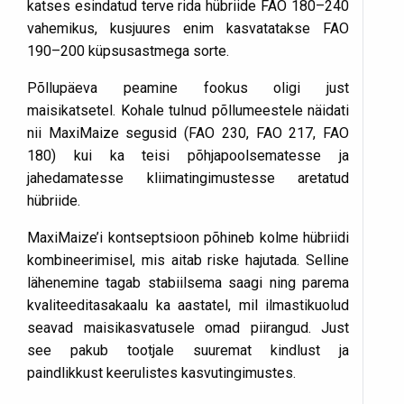
katses esindatud terve rida hübriide FAO 180–240
vahemikus, kusjuures enim kasvatatakse FAO
190–200 küpsusastmega sorte.
Põllupäeva peamine fookus oligi just
maisikatsetel. Kohale tulnud põllumeestele näidati
nii MaxiMaize segusid (FAO 230, FAO 217, FAO
180) kui ka teisi põhjapoolsematesse ja
jahedamatesse kliimatingimustesse aretatud
hübriide.
MaxiMaize’i kontseptsioon põhineb kolme hübriidi
kombineerimisel, mis aitab riske hajutada. Selline
lähenemine tagab stabiilsema saagi ning parema
kvaliteeditasakaalu ka aastatel, mil ilmastikuolud
seavad maisikasvatusele omad piirangud. Just
see pakub tootjale suuremat kindlust ja
paindlikkust keerulistes kasvutingimustes.