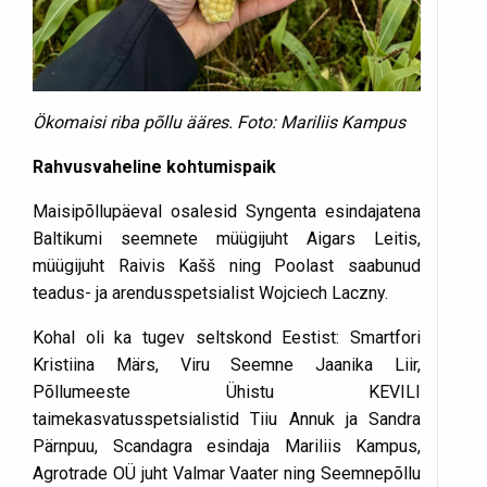
Ökomaisi riba põllu ääres. Foto: Mariliis Kampus
Rahvusvaheline kohtumispaik
Maisipõllupäeval osalesid Syngenta esindajatena
Baltikumi seemnete müügijuht Aigars Leitis,
müügijuht Raivis Kašš ning Poolast saabunud
teadus- ja arendusspetsialist Wojciech Laczny.
Kohal oli ka tugev seltskond Eestist: Smartfori
Kristiina Märs, Viru Seemne Jaanika Liir,
Põllumeeste Ühistu KEVILI
taimekasvatusspetsialistid Tiiu Annuk ja Sandra
Pärnpuu, Scandagra esindaja Mariliis Kampus,
Agrotrade OÜ juht Valmar Vaater ning Seemnepõllu