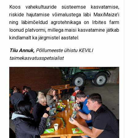
Koos vahekultuuride süsteemse kasvatamise,
riskide hajutamise võimalustega läbi MaxiMaize’i
ning läbimõeldud agrotehnikaga on Irbites farm
loonud platvormi, millega maisi kasvatamine jätkab
kindlamalt ka järgmistel aastatel.
Tiiu Annuk,
Põllumeeste ühistu KEVILI
taimekasvatusspetsialist