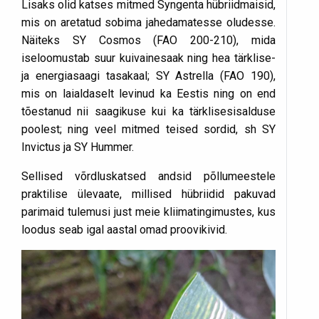
Lisaks olid katses mitmed Syngenta hübriidmaisid,
mis on aretatud sobima jahedamatesse oludesse.
Näiteks SY Cosmos (FAO 200-210), mida
iseloomustab suur kuiv­ainesaak ning hea tärklise-
ja energiasaagi tasakaal; SY Astrella (FAO 190),
mis on laialdaselt levinud ka Eestis ning on end
tõestanud nii saagikuse kui ka tärklisesisalduse
poolest; ning veel mitmed teised sordid, sh SY
Invictus ja SY Hummer.
Sellised võrdluskatsed andsid põllumeestele
praktilise ülevaate, millised hübriidid pakuvad
parimaid tulemusi just meie kliimatingimustes, kus
loodus seab igal aastal omad proovikivid.