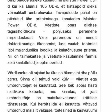
Umbrohtude tõrjeks kasutati nii Maister Power OD-
d kui ka Elumis 105 OD-d, et katsepõld oleks
võimalikult umbrohuvaba. Tavapõldude puhul on
piirdutud ühe pritsimisega, kasutades Maister
Power OD-d. Väetiste osas ollakse
tagasihoidlikum – põhjuseks peremehe
majandustaust. Vana peremees on nimelt
doktorikraadiga ökonomist, kes vaatab tootmist
läbi majandusliku loogika ja kulutõhususe prisma.
Nii on taimekaitse ja väetiste kasutamine farmis
alati kaalutletud ja optimeeritud.
Võrdluseks oli rajatud ka üks nö ökomaisi riba põllu
ääres. Sinna oli tehtud vaid külv – väetist ega
umbrohutõrjet ei kasutatud. See lõik sobis hästi
näitlikuks katseks, mis kinnitas, et just
umbrohutõrje on maisikasvatuses kriitilise
tähtsusega. Kui herbitsiide ei kasutata, võtavad
umbrohud maisilt valguse, toiteained ja kasvuruumi