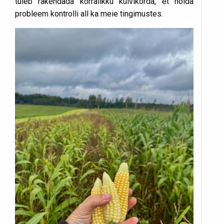
tuleb rakendada korralikku külvikorda, et hoida
probleem kontrolli all ka meie tingimustes.